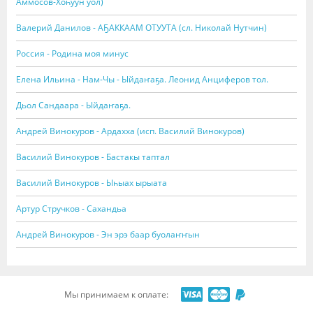
Аммосов-Хоһуун уол)
Валерий Данилов - АҔАККААМ ОТУУТА (сл. Николай Нутчин)
Россия - Родина моя минус
Елена Ильина - Нам-Чы - Ыйдаҥаҕа. Леонид Анциферов тол.
Дьол Сандаара - Ыйдаҥаҕа.
Андрей Винокуров - Ардахха (исп. Василий Винокуров)
Василий Винокуров - Бастакы таптал
Василий Винокуров - Ыһыах ырыата
Артур Стручков - Сахандьа
Андрей Винокуров - Эн эрэ баар буолаҥҥын
Мы принимаем к оплате: