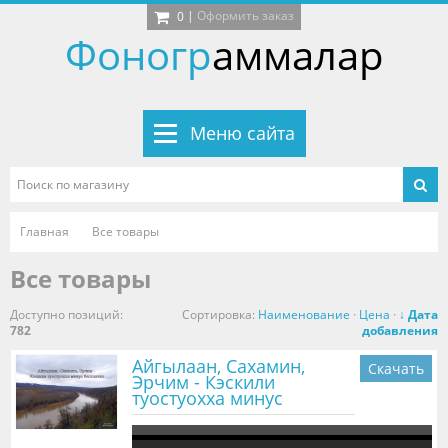
|
Оформить заказ
0
Фоногр
аммалар
Меню сайта
Главная
Все товары
Все товары
Доступно позиций
:
Сортировка:
Наименование
·
Цена
·
↓ Дата
782
добавления
Айгылаан, Сахамин,
Скачать
Эрчим - Кэскили
туостуохха минус