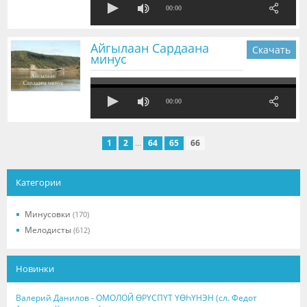
00:00
Айгылаан Сардаана
Скачать
минус
00:00
1
2
...
64
65
66
Категории
Минусовки
(170)
Мелодисты
(612)
Новинки
Валерий Данилов - ОМОЛОЙ ӨРҮСПҮТ ҮӨҺҮНЭН (сл. Федот