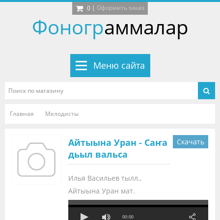
|
Оформить заказ
0
Фоногр
аммалар
Меню сайта
Главная
Мелодисты
Айтыына Уран - Саҥа
Скачать
дьыл вальса
Илья Васильев тылл.,
Айтыына Уран мат.
00:00