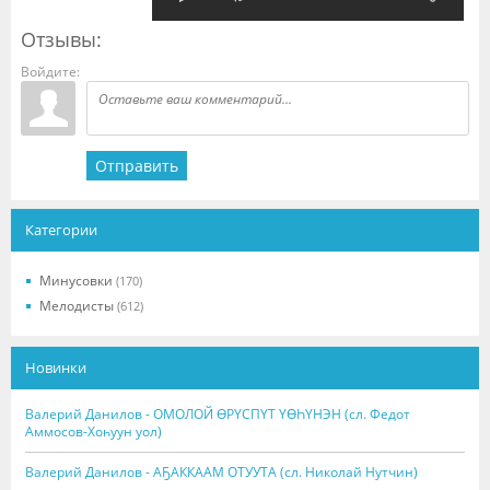
Отзывы:
Войдите:
Отправить
Категории
Минусовки
(170)
Мелодисты
(612)
Новинки
Валерий Данилов - ОМОЛОЙ ӨРҮСПҮТ ҮӨҺҮНЭН (сл. Федот
Аммосов-Хоһуун уол)
Валерий Данилов - АҔАККААМ ОТУУТА (сл. Николай Нутчин)