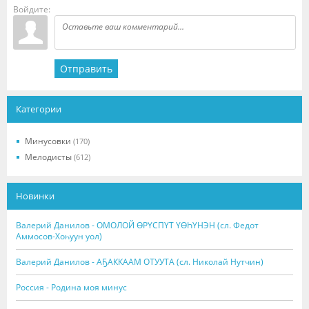
Войдите:
Отправить
Категории
Минусовки
(170)
Мелодисты
(612)
Новинки
Валерий Данилов - ОМОЛОЙ ӨРҮСПҮТ ҮӨҺҮНЭН (сл. Федот
Аммосов-Хоһуун уол)
Валерий Данилов - АҔАККААМ ОТУУТА (сл. Николай Нутчин)
Россия - Родина моя минус