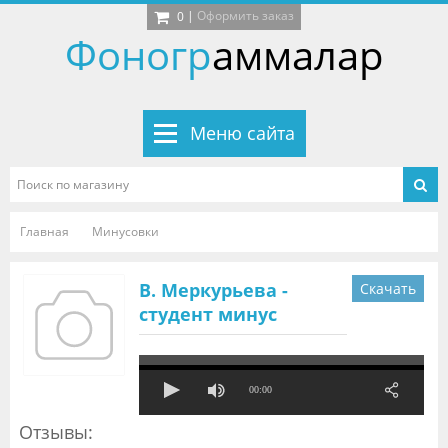
|
Оформить заказ
0
Фоногр
аммалар
Меню сайта
Главная
Минусовки
В. Меркурьева -
Скачать
студент минус
00:00
Отзывы: