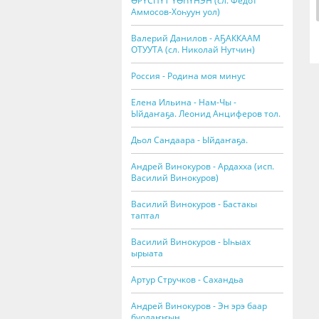
ӨРҮСПҮТ ҮӨҺҮНЭН (сл. Федот
Аммосов-Хоһуун уол)
Валерий Данилов - АҔАККААМ
ОТУУТА (сл. Николай Нутчин)
Россия - Родина моя минус
Елена Ильина - Нам-Чы -
Ыйдаҥаҕа. Леонид Анциферов тол.
Дьол Сандаара - Ыйдаҥаҕа.
Андрей Винокуров - Ардахха (исп.
Василий Винокуров)
Василий Винокуров - Бастакы
таптал
Василий Винокуров - Ыһыах
ырыата
Артур Стручков - Сахандьа
Андрей Винокуров - Эн эрэ баар
буолаҥҥын