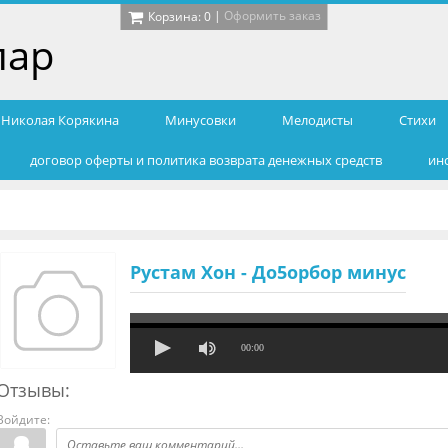
|
Оформить заказ
Корзина:
0
лар
т Николая Корякина
Минусовки
Мелодисты
Cтихи
договор оферты и политика возврата денежных средств
ин
Рустам Хон - До5орбор минус
00:00
Отзывы:
Войдите: