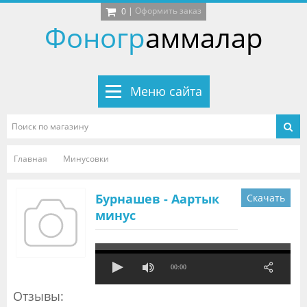
|
Оформить заказ
0
Фоногр
аммалар
Меню сайта
Главная
Минусовки
Бурнашев - Аартык
Скачать
минус
00:00
Отзывы: