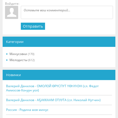
Войдите:
Отправить
Категории
Минусовки
(170)
Мелодисты
(612)
Новинки
Валерий Данилов - ОМОЛОЙ ӨРҮСПҮТ ҮӨҺҮНЭН (сл. Федот
Аммосов-Хоһуун уол)
Валерий Данилов - АҔАККААМ ОТУУТА (сл. Николай Нутчин)
Россия - Родина моя минус