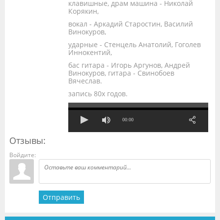
клавишные, драм машина - Николай
Корякин,
вокал - Аркадий Старостин, Василий
Винокуров,
ударные - Стенцель Анатолий, Гоголев
Иннокентий,
бас гитара - Игорь Аргунов, Андрей
Винокуров, гитара - Свинобоев
Вячеслав.
запись 80х годов.
00:00
Отзывы:
Войдите:
Отправить