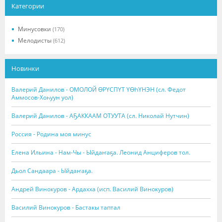
Категории
Минусовки
(170)
Мелодисты
(612)
Новинки
Валерий Данилов - ОМОЛОЙ ӨРҮСПҮТ ҮӨҺҮНЭН (сл. Федот
Аммосов-Хоһуун уол)
Валерий Данилов - АҔАККААМ ОТУУТА (сл. Николай Нутчин)
Россия - Родина моя минус
Елена Ильина - Нам-Чы - Ыйдаҥаҕа. Леонид Анциферов тол.
Дьол Сандаара - Ыйдаҥаҕа.
Андрей Винокуров - Ардахха (исп. Василий Винокуров)
Василий Винокуров - Бастакы таптал