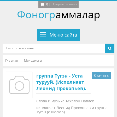
|
Оформить заказ
0
Фоногр
аммалар
Меню сайта
Главная
Мелодисты
группа Түгэн - Уста
Скачать
турууй. (Исполняет
Леонид Прокопьев).
Слова и музыка Аскалон Павлов
исполняет Леонид Прокопьев и группа
Түгэн (с.Кюсюр)