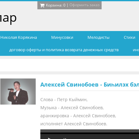
|
Оформить заказ
Корзина:
0
лар
т Николая Корякина
Минусовки
Мелодисты
Cтихи
договор оферты и политика возврата денежных средств
ин
Алексей Свинобоев - Биһилэх бэ
Слова - Петр Кыймин,
Музыка - Алексей Свинобоев,
аранжировка - Алексей Свинобоев,
исполняет Алексей Свинобоев.