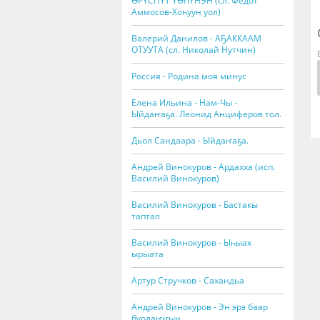
ӨРҮСПҮТ ҮӨҺҮНЭН (сл. Федот
Аммосов-Хоһуун уол)
Валерий Данилов - АҔАККААМ
ОТУУТА (сл. Николай Нутчин)
Россия - Родина моя минус
Елена Ильина - Нам-Чы -
Ыйдаҥаҕа. Леонид Анциферов тол.
Дьол Сандаара - Ыйдаҥаҕа.
Андрей Винокуров - Ардахха (исп.
Василий Винокуров)
Василий Винокуров - Бастакы
таптал
Василий Винокуров - Ыһыах
ырыата
Артур Стручков - Сахандьа
Андрей Винокуров - Эн эрэ баар
буолаҥҥын