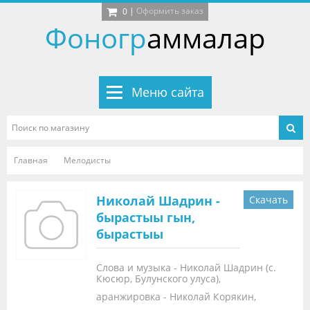
|
Оформить заказ
0
Фоногр
аммалар
Меню сайта
Главная
Мелодисты
Николай Шадрин -
Скачать
бырастыы гын,
бырастыы
Слова и музыка - Николай Шадрин (с.
Кюсюр, Булунского улуса),
аранжировка - Николай Корякин,