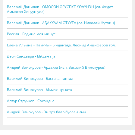
Валерий Данилов - ОМОЛОЙ ӨРҮСПҮТ ҮӨҺҮНЭН (сл. Федот
Аммосов-Хоһуун уол)
Валерий Данилов - АҔАККААМ ОТУУТА (сл. Николай Нутчин)
Россия - Родина моя минус
Елена Ильина - Нам-Чы - Ыйдаҥаҕа. Леонид Анциферов тол.
Дьол Сандаара - Ыйдаҥаҕа.
Андрей Винокуров - Ардахха (исп. Василий Винокуров)
Василий Винокуров - Бастакы таптал
Василий Винокуров - Ыһыах ырыата
Артур Стручков - Сахандьа
Андрей Винокуров - Эн эрэ баар буолаҥҥын