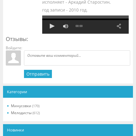
исполняет - Аркадий Старостин,
год записи - 2010 год.
00:00
Отзывы:
Войдите:
Отправить
Категории
Минусовки
(170)
Мелодисты
(612)
Новинки