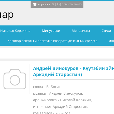
|
Оформить заказ
Корзина:
0
лар
т Николая Корякина
Минусовки
Мелодисты
Cтихи
договор оферты и политика возврата денежных средств
ин
Андрей Винокуров - Күүтэбин эйи
Аркадий Старостин)
слова - В. Босяк,
музыка - Андрей Винокуров,
аранжировка - Николай Корякин,
исполняет Аркадий Старостин,
год записи - 2009 год.