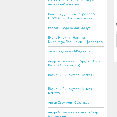
ӨРҮСПҮТ ҮӨҺҮНЭН (сл. Федот
Аммосов-Хоһуун уол)
Валерий Данилов - АҔАККААМ
ОТУУТА (сл. Николай Нутчин)
Россия - Родина моя минус
Елена Ильина - Нам-Чы -
Ыйдаҥаҕа. Леонид Анциферов тол.
Дьол Сандаара - Ыйдаҥаҕа.
Андрей Винокуров - Ардахха (исп.
Василий Винокуров)
Василий Винокуров - Бастакы
таптал
Василий Винокуров - Ыһыах
ырыата
Артур Стручков - Сахандьа
Андрей Винокуров - Эн эрэ баар
буолаҥҥын