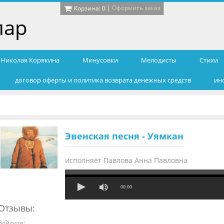
|
Оформить заказ
Корзина:
0
лар
т Николая Корякина
Минусовки
Мелодисты
Cтихи
договор оферты и политика возврата денежных средств
ин
Эвенская песня - Уямкан
исполняет Павлова Анна Павловна
00:00
Отзывы:
Войдите: