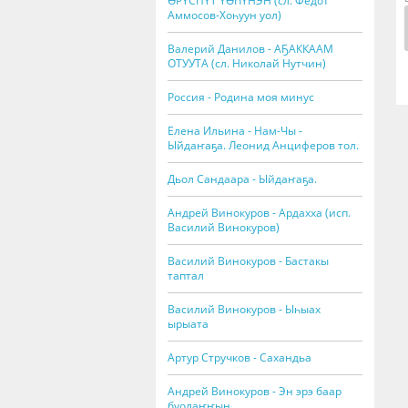
ӨРҮСПҮТ ҮӨҺҮНЭН (сл. Федот
Аммосов-Хоһуун уол)
Валерий Данилов - АҔАККААМ
ОТУУТА (сл. Николай Нутчин)
Россия - Родина моя минус
Елена Ильина - Нам-Чы -
Ыйдаҥаҕа. Леонид Анциферов тол.
Дьол Сандаара - Ыйдаҥаҕа.
Андрей Винокуров - Ардахха (исп.
Василий Винокуров)
Василий Винокуров - Бастакы
таптал
Василий Винокуров - Ыһыах
ырыата
Артур Стручков - Сахандьа
Андрей Винокуров - Эн эрэ баар
буолаҥҥын