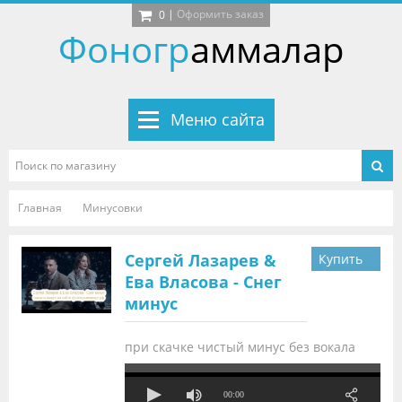
|
Оформить заказ
0
Фоногр
аммалар
Меню сайта
Главная
Минусовки
Сергей Лазарев &
Купить
Ева Власова - Снег
за
317
минус
руб
при скачке чистый минус без вокала
00:00