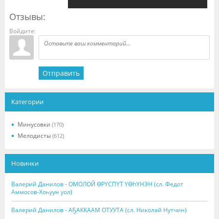
Отзывы:
Войдите:
Отправить
Категории
Минусовки
(170)
Мелодисты
(612)
Новинки
Валерий Данилов - ОМОЛОЙ ӨРҮСПҮТ ҮӨҺҮНЭН (сл. Федот
Аммосов-Хоһуун уол)
Валерий Данилов - АҔАККААМ ОТУУТА (сл. Николай Нутчин)