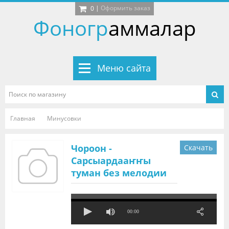
|
Оформить заказ
0
Фоногр
аммалар
Меню сайта
Главная
Минусовки
Чороон -
Скачать
Сарсыардааҥҥы
туман без мелодии
00:00