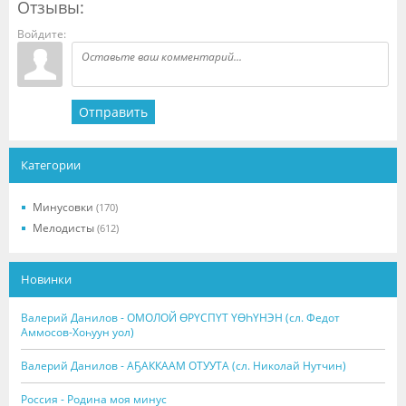
Отзывы:
Войдите:
Отправить
Категории
Минусовки
(170)
Мелодисты
(612)
Новинки
Валерий Данилов - ОМОЛОЙ ӨРҮСПҮТ ҮӨҺҮНЭН (сл. Федот
Аммосов-Хоһуун уол)
Валерий Данилов - АҔАККААМ ОТУУТА (сл. Николай Нутчин)
Россия - Родина моя минус