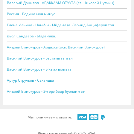
Валерий Данилов - АҔАККААМ ОТУУТА (сл. Николай Нутчин)
Россия - Родина моя минус
Елена Ильина - Нам-Чы - Ыйдаҥаҕа. Леонид Анциферов тол.
Дьол Сандаара - Ыйдаҥаҕа.
Андрей Винокуров - Ардахха (исп. Василий Винокуров)
Василий Винокуров - Бастакы таптал
Василий Винокуров - Ыһыах ырыата
Артур Стручков - Сахандьа
Андрей Винокуров - Эн эрэ баар буолаҥҥын
Мы принимаем к оплате:
Фонограммалар.рф © 2026
uWeb