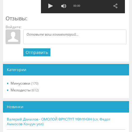
00:00
Отзывы:
Войдите:
Отправить
Категории
Минусовки
(170)
Мелодисты
(612)
Новинки
Валерий Данилов - ОМОЛОЙ ӨРҮСПҮТ ҮӨҺҮНЭН (сл. Федот
Аммосов-Хоһуун уол)