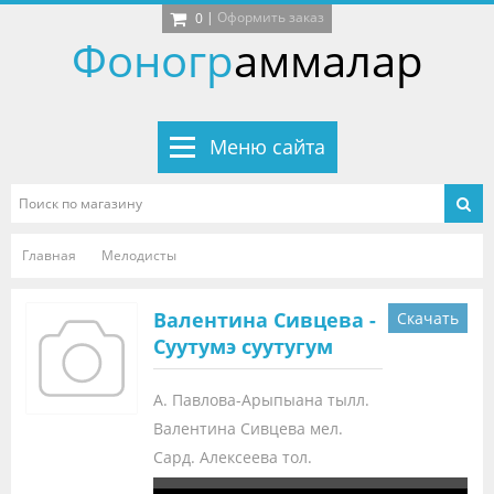
|
Оформить заказ
0
Фоногр
аммалар
Меню сайта
Главная
Мелодисты
Валентина Сивцева -
Скачать
Суутумэ суутугум
А. Павлова-Арыпыана тылл.
Валентина Сивцева мел.
Сард. Алексеева тол.