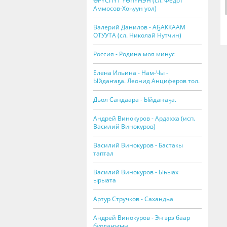
ӨРҮСПҮТ ҮӨҺҮНЭН (сл. Федот
Аммосов-Хоһуун уол)
Валерий Данилов - АҔАККААМ
ОТУУТА (сл. Николай Нутчин)
Россия - Родина моя минус
Елена Ильина - Нам-Чы -
Ыйдаҥаҕа. Леонид Анциферов тол.
Дьол Сандаара - Ыйдаҥаҕа.
Андрей Винокуров - Ардахха (исп.
Василий Винокуров)
Василий Винокуров - Бастакы
таптал
Василий Винокуров - Ыһыах
ырыата
Артур Стручков - Сахандьа
Андрей Винокуров - Эн эрэ баар
буолаҥҥын