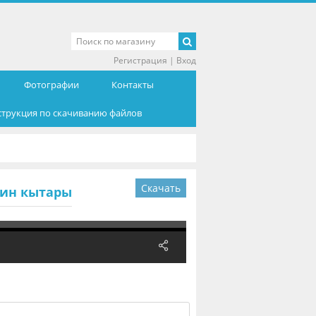
Регистрация
|
Вход
Фотографии
Контакты
струкция по скачиванию файлов
Скачать
гин кытары