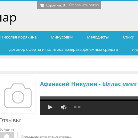
|
Оформить заказ
Корзина:
0
лар
т Николая Корякина
Минусовки
Мелодисты
Cтихи
договор оферты и политика возврата денежных средств
ин
Афанасий Никулин - Ыллас мии
00:00
Отзывы:
Войдите: