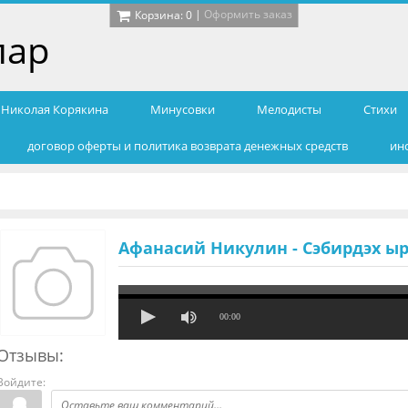
|
Оформить заказ
Корзина:
0
лар
т Николая Корякина
Минусовки
Мелодисты
Cтихи
договор оферты и политика возврата денежных средств
ин
Афанасий Никулин - Сэбирдэх ы
00:00
Отзывы:
Войдите: