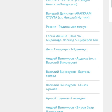
ӨРҮСПҮТ ҮӨҺҮНЭН (сл. Федот
Аммосов-Хоһуун уол)
Валерий Данилов - АҔАККААМ
ОТУУТА (сл. Николай Нутчин)
Россия - Родина моя минус
Елена Ильина - Нам-Чы -
Ыйдаҥаҕа. Леонид Анциферов тол.
Дьол Сандаара - Ыйдаҥаҕа.
Андрей Винокуров - Ардахха (исп.
Василий Винокуров)
Василий Винокуров - Бастакы
таптал
Василий Винокуров - Ыһыах
ырыата
Артур Стручков - Сахандьа
Андрей Винокуров - Эн эрэ баар
буолаҥҥын