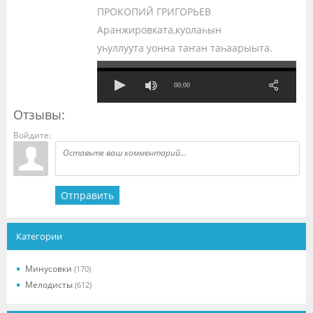
ПРОКОПИЙ ГРИГОРЬЕВ
Аранжировката,куолаһын
уһуллуута уонна таҥан таһаарыыта.
00:00
Отзывы:
Войдите:
Отправить
Категории
Минусовки
(170)
Мелодисты
(612)