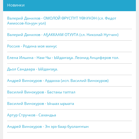
Новинки
Валерий Данилов - ОМОЛОЙ ӨРҮСПҮТ ҮӨҺҮНЭН (сл. Федот
Аммосов-Хоһуун уол)
Валерий Данилов - АҔАККААМ ОТУУТА (сл. Николай Нутчин)
Россия - Родина моя минус
Елена Ильина - Нам-Чы - Ыйдаҥаҕа. Леонид Анциферов тол.
Дьол Сандаара - Ыйдаҥаҕа.
Андрей Винокуров - Ардахха (исп. Василий Винокуров)
Василий Винокуров - Бастакы таптал
Василий Винокуров - Ыһыах ырыата
Артур Стручков - Сахандьа
Андрей Винокуров - Эн эрэ баар буолаҥҥын