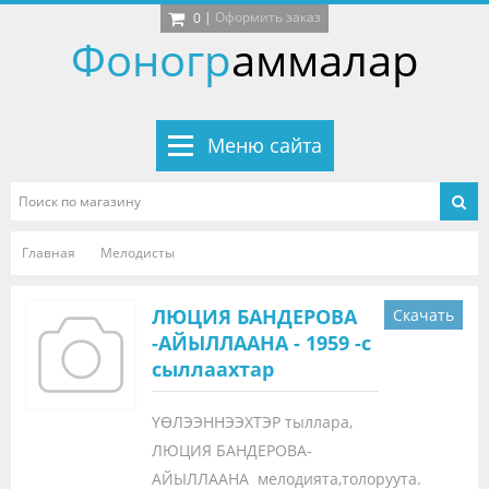
|
Оформить заказ
0
Фоногр
аммалар
Меню сайта
Главная
Мелодисты
ЛЮЦИЯ БАНДЕРОВА
Скачать
-АЙЫЛЛААНА - 1959 -с
сыллаахтар
ҮӨЛЭЭННЭЭХТЭР тыллара,
ЛЮЦИЯ БАНДЕРОВА-
АЙЫЛЛААНА мелодията,толоруута.