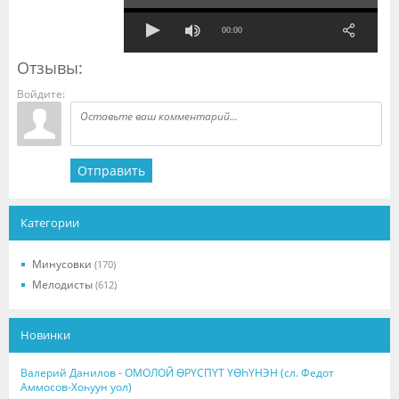
00:00
Отзывы:
Войдите:
Отправить
Категории
Минусовки
(170)
Мелодисты
(612)
Новинки
Валерий Данилов - ОМОЛОЙ ӨРҮСПҮТ ҮӨҺҮНЭН (сл. Федот
Аммосов-Хоһуун уол)