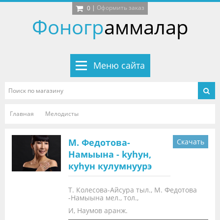
|
Оформить заказ
0
Фоногр
аммалар
Меню сайта
Главная
Мелодисты
М. Федотова-
Скачать
Намыына - kyhyн,
куhун кулумнуурэ
Т. Колесова-Айсура тыл., М. Федотова
-Намыына мел., тол.,
И, Наумов аранж.