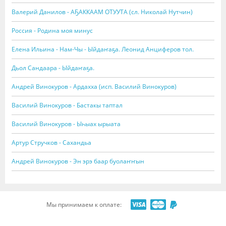
Валерий Данилов - АҔАККААМ ОТУУТА (сл. Николай Нутчин)
Россия - Родина моя минус
Елена Ильина - Нам-Чы - Ыйдаҥаҕа. Леонид Анциферов тол.
Дьол Сандаара - Ыйдаҥаҕа.
Андрей Винокуров - Ардахха (исп. Василий Винокуров)
Василий Винокуров - Бастакы таптал
Василий Винокуров - Ыһыах ырыата
Артур Стручков - Сахандьа
Андрей Винокуров - Эн эрэ баар буолаҥҥын
Мы принимаем к оплате: