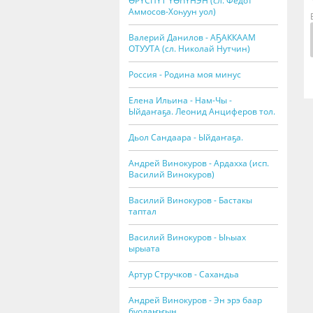
ӨРҮСПҮТ ҮӨҺҮНЭН (сл. Федот
Аммосов-Хоһуун уол)
Валерий Данилов - АҔАККААМ
ОТУУТА (сл. Николай Нутчин)
Россия - Родина моя минус
Елена Ильина - Нам-Чы -
Ыйдаҥаҕа. Леонид Анциферов тол.
Дьол Сандаара - Ыйдаҥаҕа.
Андрей Винокуров - Ардахха (исп.
Василий Винокуров)
Василий Винокуров - Бастакы
таптал
Василий Винокуров - Ыһыах
ырыата
Артур Стручков - Сахандьа
Андрей Винокуров - Эн эрэ баар
буолаҥҥын