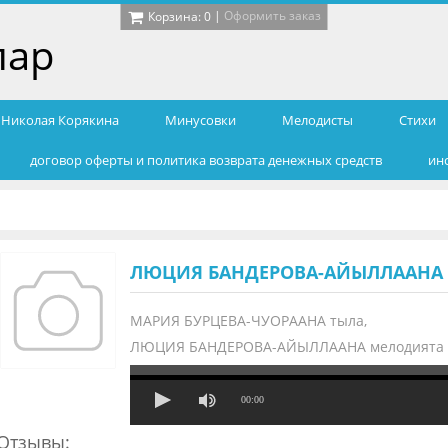
|
Оформить заказ
Корзина:
0
лар
т Николая Корякина
Минусовки
Мелодисты
Cтихи
договор оферты и политика возврата денежных средств
ин
ЛЮЦИЯ БАНДЕРОВА-АЙЫЛЛААНА 
МАРИЯ БУРЦЕВА-ЧУОРААНА тыла,
ЛЮЦИЯ БАНДЕРОВА-АЙЫЛЛААНА мелодията ,
00:00
Отзывы: