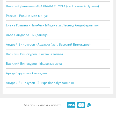
Валерий Данилов - АҔАККААМ ОТУУТА (сл. Николай Нутчин)
Россия - Родина моя минус
Елена Ильина - Нам-Чы - Ыйдаҥаҕа. Леонид Анциферов тол.
Дьол Сандаара - Ыйдаҥаҕа.
Андрей Винокуров - Ардахха (исп. Василий Винокуров)
Василий Винокуров - Бастакы таптал
Василий Винокуров - Ыһыах ырыата
Артур Стручков - Сахандьа
Андрей Винокуров - Эн эрэ баар буолаҥҥын
Мы принимаем к оплате: