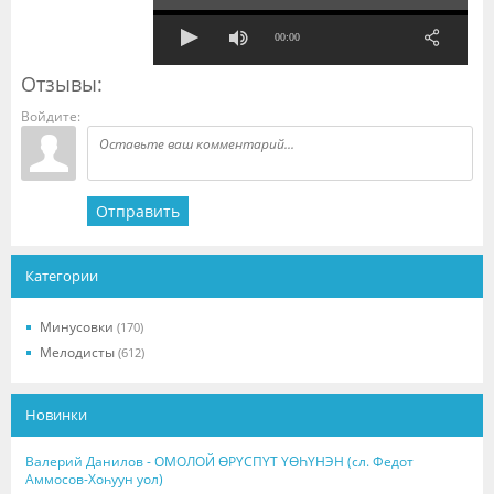
00:00
Отзывы:
Войдите:
Отправить
Категории
Минусовки
(170)
Мелодисты
(612)
Новинки
Валерий Данилов - ОМОЛОЙ ӨРҮСПҮТ ҮӨҺҮНЭН (сл. Федот
Аммосов-Хоһуун уол)