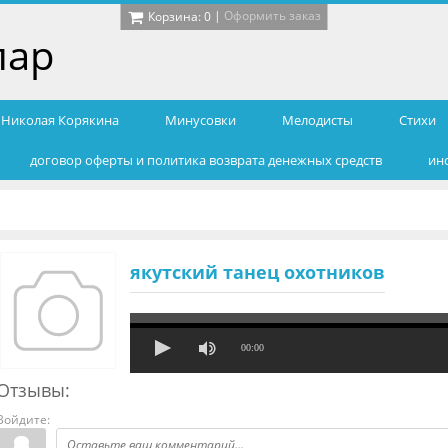
|
Оформить заказ
Корзина:
0
лар
т Николая Корякина
Минусовки
Мелодисты
Cтихи
договор оферты и политика возврата денежных средств
ин
якутский танец охотников
00:00
Отзывы:
Войдите: