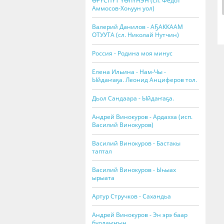
ӨРҮСПҮТ ҮӨҺҮНЭН (сл. Федот
Аммосов-Хоһуун уол)
Валерий Данилов - АҔАККААМ
ОТУУТА (сл. Николай Нутчин)
Россия - Родина моя минус
Елена Ильина - Нам-Чы -
Ыйдаҥаҕа. Леонид Анциферов тол.
Дьол Сандаара - Ыйдаҥаҕа.
Андрей Винокуров - Ардахха (исп.
Василий Винокуров)
Василий Винокуров - Бастакы
таптал
Василий Винокуров - Ыһыах
ырыата
Артур Стручков - Сахандьа
Андрей Винокуров - Эн эрэ баар
буолаҥҥын