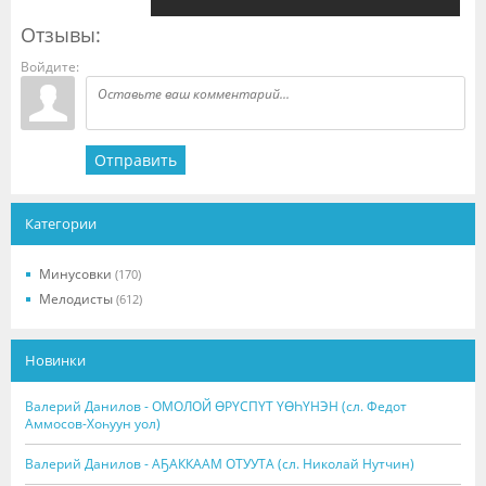
Отзывы:
Войдите:
Отправить
Категории
Минусовки
(170)
Мелодисты
(612)
Новинки
Валерий Данилов - ОМОЛОЙ ӨРҮСПҮТ ҮӨҺҮНЭН (сл. Федот
Аммосов-Хоһуун уол)
Валерий Данилов - АҔАККААМ ОТУУТА (сл. Николай Нутчин)