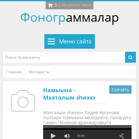
|
Оформить заказ
0
Фоногр
аммалар
Меню сайта
Главная
Мелодисты
Намыына -
Скачать
Махталым эhиэхэ
Махталым эhиэхэ» Лидия Аргунова
тыллара Намыына мелодията, толоруута
Семен Ченянов аранжировката
00:00