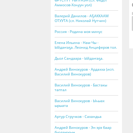
ӨРҮСПҮТ ҮӨҺҮНЭН (сл. Федот
Аммосов-Хоһуун уол)
Валерий Данилов - АҔАККААМ
ОТУУТА (сл. Николай Нутчин)
Россия - Родина моя минус
Елена Ильина - Нам-Чы -
Ыйдаҥаҕа. Леонид Анциферов тол.
Дьол Сандаара - Ыйдаҥаҕа.
Андрей Винокуров - Ардахха (исп.
Василий Винокуров)
Василий Винокуров - Бастакы
таптал
Василий Винокуров - Ыһыах
ырыата
Артур Стручков - Сахандьа
Андрей Винокуров - Эн эрэ баар
буолаҥҥын