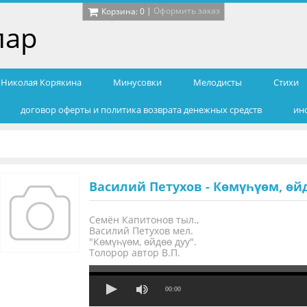
|
Оформить заказ
Корзина:
0
лар
т Николая Корякина
Минусовки
Мелодисты
Cтихи
договор оферты и политика возврата денежных средств
ин
Василий Петухов - Көмүһүөм, өй
Семён Капитонов тыл.,
Василий Петухов мел.
"Көмүһүөм, өйдөө дуу".
Толорор автор В.П.
00:00