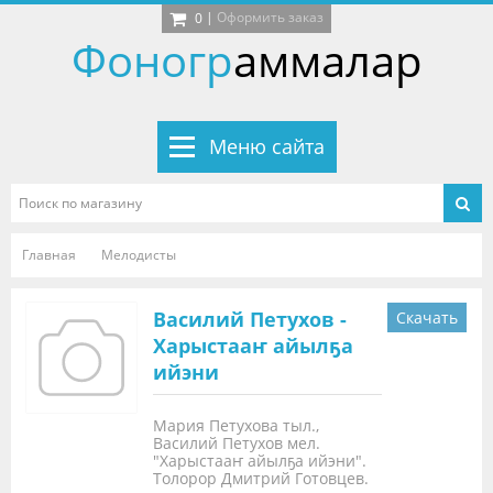
|
Оформить заказ
0
Фоногр
аммалар
Меню сайта
Главная
Мелодисты
Василий Петухов -
Скачать
Харыстааҥ айылҕа
ийэни
Мария Петухова тыл.,
Василий Петухов мел.
"Харыстааҥ айылҕа ийэни".
Толорор Дмитрий Готовцев.