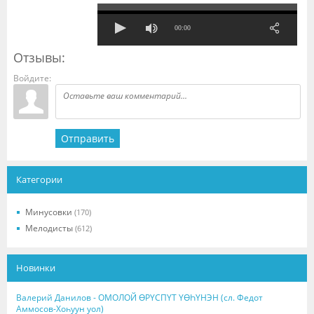
00:00
Отзывы:
Войдите:
Отправить
Категории
Минусовки
(170)
Мелодисты
(612)
Новинки
Валерий Данилов - ОМОЛОЙ ӨРҮСПҮТ ҮӨҺҮНЭН (сл. Федот
Аммосов-Хоһуун уол)