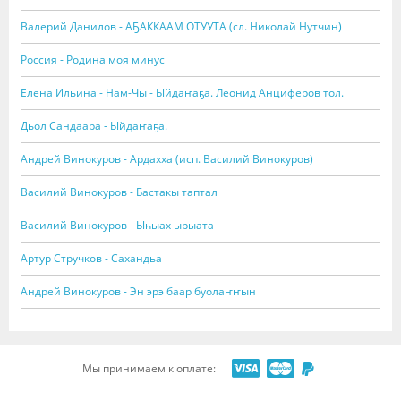
Валерий Данилов - АҔАККААМ ОТУУТА (сл. Николай Нутчин)
Россия - Родина моя минус
Елена Ильина - Нам-Чы - Ыйдаҥаҕа. Леонид Анциферов тол.
Дьол Сандаара - Ыйдаҥаҕа.
Андрей Винокуров - Ардахха (исп. Василий Винокуров)
Василий Винокуров - Бастакы таптал
Василий Винокуров - Ыһыах ырыата
Артур Стручков - Сахандьа
Андрей Винокуров - Эн эрэ баар буолаҥҥын
Мы принимаем к оплате: