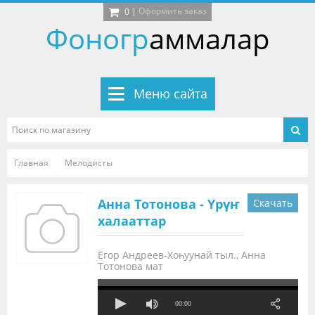
|
Оформить заказ
0
Фоногр
аммалар
Меню сайта
Главная
Мелодисты
Анна Тотонова - Үрүҥ
Скачать
халааттар
Егор Андреев-Хоһуунай тыл., Анна
Тотонова мат
00:00