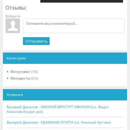
Отзывы:
Войдите:
Отправить
Категории
Минусовки
(170)
Мелодисты
(612)
Новинки
Валерий Данилов - ОМОЛОЙ ӨРҮСПҮТ ҮӨҺҮНЭН (сл. Федот
Аммосов-Хоһуун уол)
Валерий Данилов - АҔАККААМ ОТУУТА (сл. Николай Нутчин)