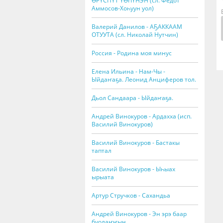
ӨРҮСПҮТ ҮӨҺҮНЭН (сл. Федот
Аммосов-Хоһуун уол)
Валерий Данилов - АҔАККААМ
ОТУУТА (сл. Николай Нутчин)
Россия - Родина моя минус
Елена Ильина - Нам-Чы -
Ыйдаҥаҕа. Леонид Анциферов тол.
Дьол Сандаара - Ыйдаҥаҕа.
Андрей Винокуров - Ардахха (исп.
Василий Винокуров)
Василий Винокуров - Бастакы
таптал
Василий Винокуров - Ыһыах
ырыата
Артур Стручков - Сахандьа
Андрей Винокуров - Эн эрэ баар
буолаҥҥын