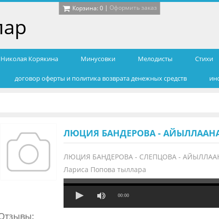
|
Оформить заказ
Корзина:
0
лар
т Николая Корякина
Минусовки
Мелодисты
Cтихи
договор оферты и политика возврата денежных средств
ин
ЛЮЦИЯ БАНДЕРОВА - АЙЫЛЛААНА 
ЛЮЦИЯ БАНДЕРОВА - СЛЕПЦОВА - АЙЫЛЛААН
Лариса Попова тыллара
00:00
Отзывы: