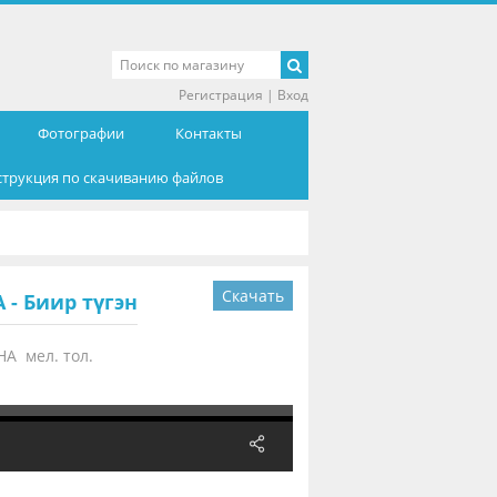
Регистрация
|
Вход
Фотографии
Контакты
струкция по скачиванию файлов
Скачать
- Биир түгэн
А мел. тол.