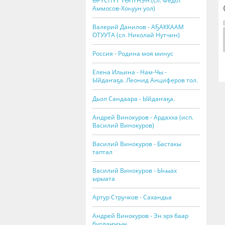
ӨРҮСПҮТ ҮӨҺҮНЭН (сл. Федот
Аммосов-Хоһуун уол)
Валерий Данилов - АҔАККААМ
ОТУУТА (сл. Николай Нутчин)
Россия - Родина моя минус
Елена Ильина - Нам-Чы -
Ыйдаҥаҕа. Леонид Анциферов тол.
Дьол Сандаара - Ыйдаҥаҕа.
Андрей Винокуров - Ардахха (исп.
Василий Винокуров)
Василий Винокуров - Бастакы
таптал
Василий Винокуров - Ыһыах
ырыата
Артур Стручков - Сахандьа
Андрей Винокуров - Эн эрэ баар
буолаҥҥын