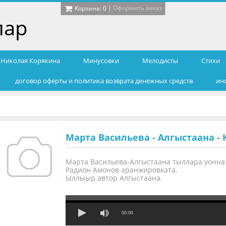
|
Оформить заказ
Корзина:
0
лар
т Николая Корякина
Минусовки
Мелодисты
Cтихи
договор оферты и политика возврата денежных средств
ин
Марта Васильева - Алгыстаана -
Марта Васильева-Алгыстаана тыллара уонна
Радион Амонов аранжировката,
Ыллыыр автор Алгыстаана.
00:00