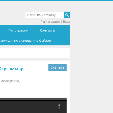
Регистрация
|
Вход
Фотографии
Контакты
струкция по скачиванию файлов
Скачать
 Кэргэммэр
 мелодията,