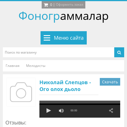
|
Оформить заказ
0
Фоногр
аммалар
Меню сайта
Главная
Мелодисты
Николай Слепцов -
Скачать
Ого олох дьоло
00:00
Отзывы: