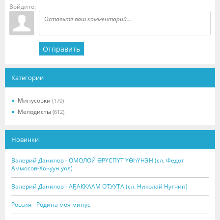
Войдите:
Отправить
Категории
Минусовки
(170)
Мелодисты
(612)
Новинки
Валерий Данилов - ОМОЛОЙ ӨРҮСПҮТ ҮӨҺҮНЭН (сл. Федот
Аммосов-Хоһуун уол)
Валерий Данилов - АҔАККААМ ОТУУТА (сл. Николай Нутчин)
Россия - Родина моя минус