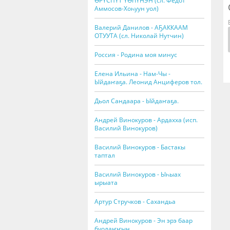
ӨРҮСПҮТ ҮӨҺҮНЭН (сл. Федот
Аммосов-Хоһуун уол)
Валерий Данилов - АҔАККААМ
ОТУУТА (сл. Николай Нутчин)
Россия - Родина моя минус
Елена Ильина - Нам-Чы -
Ыйдаҥаҕа. Леонид Анциферов тол.
Дьол Сандаара - Ыйдаҥаҕа.
Андрей Винокуров - Ардахха (исп.
Василий Винокуров)
Василий Винокуров - Бастакы
таптал
Василий Винокуров - Ыһыах
ырыата
Артур Стручков - Сахандьа
Андрей Винокуров - Эн эрэ баар
буолаҥҥын