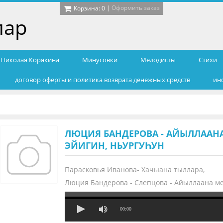
|
Оформить заказ
Корзина:
0
лар
т Николая Корякина
Минусовки
Мелодисты
Cтихи
договор оферты и политика возврата денежных средств
ин
ЛЮЦИЯ БАНДЕРОВА - АЙЫЛЛААНА
ЭЙИГИН, НЬУРГУҺУН
Парасковья Иванова- Хачыана тыллара,
Люция Бандерова - Слепцова - Айыллаана ме
00:00