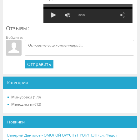
00:00
Отзывы:
Войдите:
Отправить
Категории
Минусовки
(170)
Мелодисты
(612)
Новинки
Валерий Данилов - ОМОЛОЙ ӨРҮСПҮТ ҮӨҺҮНЭН (сл. Федот