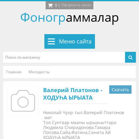
|
Оформить заказ
0
Фоногр
аммалар
Меню сайта
Главная
Мелодисты
Валерий Платонов -
Скачать
ХОДУҺА ЫРЫАТА
Николай Чуор тыл.Валерий Платонов
мат
Тол.Сунтаар мааны ырыаһыттара
Людмила Спиридонова,Тамара
Попова,Сайа,Фатина,Санита Ай
ХОДУҺА ЫРЫАТА