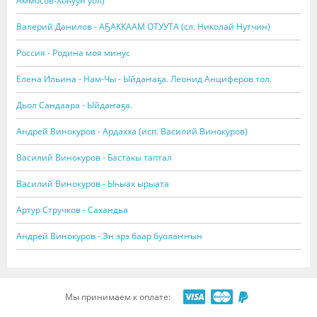
Аммосов-Хоһуун уол)
Валерий Данилов - АҔАККААМ ОТУУТА (сл. Николай Нутчин)
Россия - Родина моя минус
Елена Ильина - Нам-Чы - Ыйдаҥаҕа. Леонид Анциферов тол.
Дьол Сандаара - Ыйдаҥаҕа.
Андрей Винокуров - Ардахха (исп. Василий Винокуров)
Василий Винокуров - Бастакы таптал
Василий Винокуров - Ыһыах ырыата
Артур Стручков - Сахандьа
Андрей Винокуров - Эн эрэ баар буолаҥҥын
Мы принимаем к оплате: