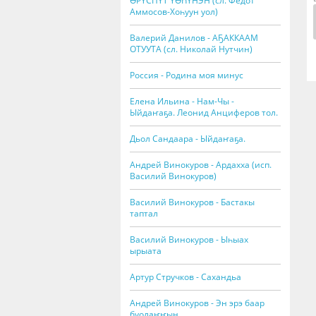
ӨРҮСПҮТ ҮӨҺҮНЭН (сл. Федот
Аммосов-Хоһуун уол)
Валерий Данилов - АҔАККААМ
ОТУУТА (сл. Николай Нутчин)
Россия - Родина моя минус
Елена Ильина - Нам-Чы -
Ыйдаҥаҕа. Леонид Анциферов тол.
Дьол Сандаара - Ыйдаҥаҕа.
Андрей Винокуров - Ардахха (исп.
Василий Винокуров)
Василий Винокуров - Бастакы
таптал
Василий Винокуров - Ыһыах
ырыата
Артур Стручков - Сахандьа
Андрей Винокуров - Эн эрэ баар
буолаҥҥын