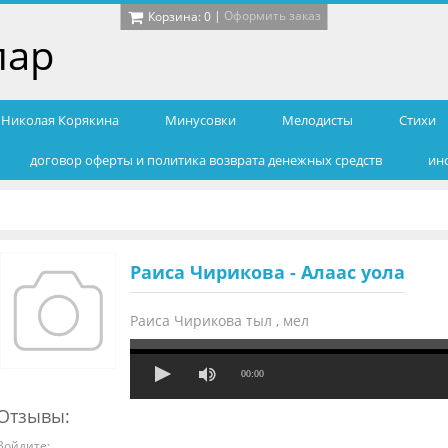
|
Оформить заказ
Корзина:
0
лар
т Николая Корякина
Минусовки
Мелодисты
Cтихи
договор оферты и политика возврата денежных средств
ин
Раиса Чирикова - Алаас уола
Раиса Чирикова тыл , мел
00:00
Отзывы:
Войдите: