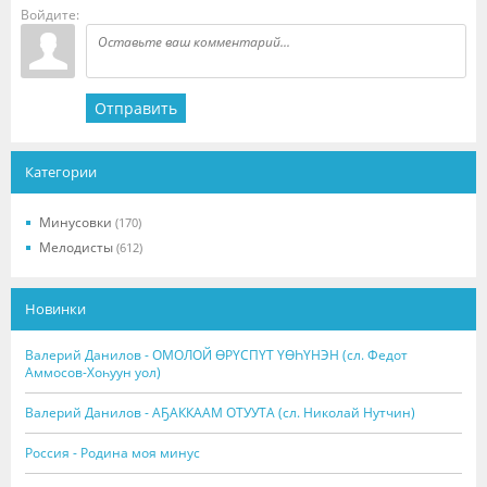
Войдите:
Отправить
Категории
Минусовки
(170)
Мелодисты
(612)
Новинки
Валерий Данилов - ОМОЛОЙ ӨРҮСПҮТ ҮӨҺҮНЭН (сл. Федот
Аммосов-Хоһуун уол)
Валерий Данилов - АҔАККААМ ОТУУТА (сл. Николай Нутчин)
Россия - Родина моя минус