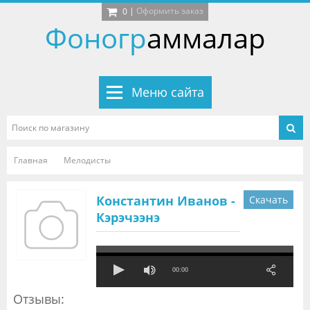
|
Оформить заказ
0
Фоногр
аммалар
Меню сайта
Главная
Мелодисты
Константин Иванов -
Скачать
Кэрэчээнэ
00:00
Отзывы: