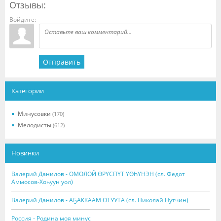
Отзывы:
Войдите:
Отправить
Категории
Минусовки
(170)
Мелодисты
(612)
Новинки
Валерий Данилов - ОМОЛОЙ ӨРҮСПҮТ ҮӨҺҮНЭН (сл. Федот
Аммосов-Хоһуун уол)
Валерий Данилов - АҔАККААМ ОТУУТА (сл. Николай Нутчин)
Россия - Родина моя минус