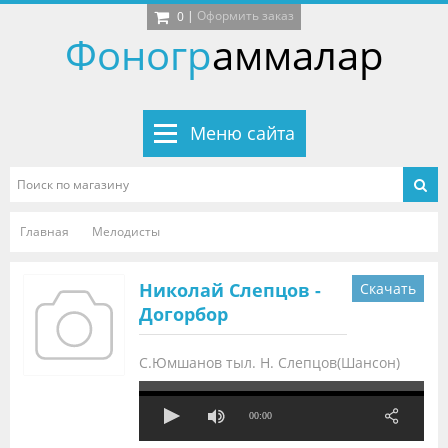
|
Оформить заказ
0
Фоногр
аммалар
Меню сайта
Главная
Мелодисты
Николай Слепцов -
Скачать
Догорбор
С.Юмшанов тыл. Н. Слепцов(Шансон)
00:00