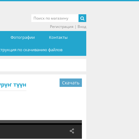
Регистрация
|
Вход
Фотографии
Контакты
струкция по скачиванию файлов
Скачать
үрүҥ түүн