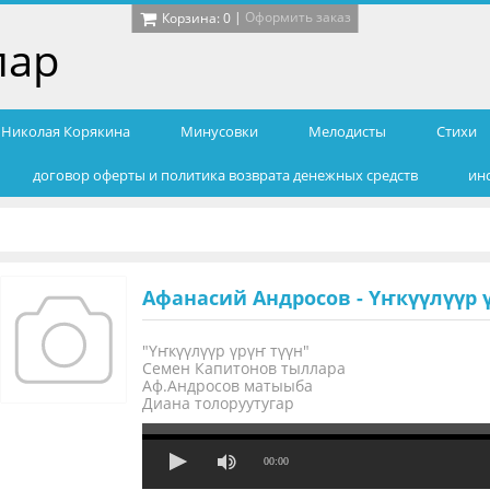
|
Оформить заказ
Корзина:
0
лар
т Николая Корякина
Минусовки
Мелодисты
Cтихи
договор оферты и политика возврата денежных средств
ин
Афанасий Андросов - Үҥкүүлүүр 
"Үҥкүүлүүр үрүҥ түүн"
Семен Капитонов тыллара
Аф.Андросов матыыба
Диана толоруутугар
00:00