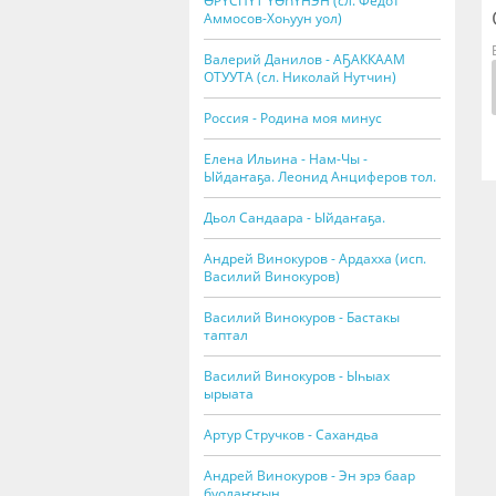
ӨРҮСПҮТ ҮӨҺҮНЭН (сл. Федот
Аммосов-Хоһуун уол)
Валерий Данилов - АҔАККААМ
ОТУУТА (сл. Николай Нутчин)
Россия - Родина моя минус
Елена Ильина - Нам-Чы -
Ыйдаҥаҕа. Леонид Анциферов тол.
Дьол Сандаара - Ыйдаҥаҕа.
Андрей Винокуров - Ардахха (исп.
Василий Винокуров)
Василий Винокуров - Бастакы
таптал
Василий Винокуров - Ыһыах
ырыата
Артур Стручков - Сахандьа
Андрей Винокуров - Эн эрэ баар
буолаҥҥын