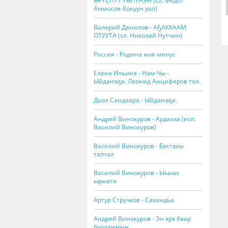
ӨРҮСПҮТ ҮӨҺҮНЭН (сл. Федот
Аммосов-Хоһуун уол)
Валерий Данилов - АҔАККААМ
ОТУУТА (сл. Николай Нутчин)
Россия - Родина моя минус
Елена Ильина - Нам-Чы -
Ыйдаҥаҕа. Леонид Анциферов тол.
Дьол Сандаара - Ыйдаҥаҕа.
Андрей Винокуров - Ардахха (исп.
Василий Винокуров)
Василий Винокуров - Бастакы
таптал
Василий Винокуров - Ыһыах
ырыата
Артур Стручков - Сахандьа
Андрей Винокуров - Эн эрэ баар
буолаҥҥын