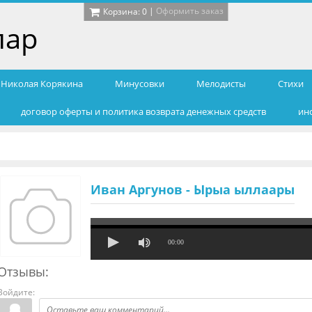
|
Оформить заказ
Корзина:
0
лар
т Николая Корякина
Минусовки
Мелодисты
Cтихи
договор оферты и политика возврата денежных средств
ин
Иван Аргунов - Ырыа ыллаары
00:00
Отзывы:
Войдите: