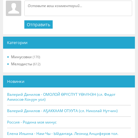
Отправить
Категории
Минусовки
(170)
Мелодисты
(612)
Новинки
Валерий Данилов - ОМОЛОЙ ӨРҮСПҮТ ҮӨҺҮНЭН (сл. Федот
Аммосов-Хоһуун уол)
Валерий Данилов - АҔАККААМ ОТУУТА (сл. Николай Нутчин)
Россия - Родина моя минус
Елена Ильина - Нам-Чы - Ыйдаҥаҕа. Леонид Анциферов тол.