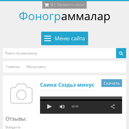
|
Оформить заказ
0
Фоногр
аммалар
Меню сайта
Главная
Минусовки
Скачать
Саина Сээдьэ минус
00:00
Отзывы:
Войдите: