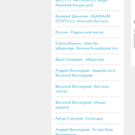
ӨРҮСПҮТ ҮӨҺҮНЭН (сл. Федот
Аммосов-Хоһуун уол)
Валерий Данилов - АҔАККААМ
ОТУУТА (сл. Николай Нутчин)
Россия - Родина моя минус
Елена Ильина - Нам-Чы -
Ыйдаҥаҕа. Леонид Анциферов тол.
Дьол Сандаара - Ыйдаҥаҕа.
Андрей Винокуров - Ардахха (исп.
Василий Винокуров)
Василий Винокуров - Бастакы
таптал
Василий Винокуров - Ыһыах
ырыата
Артур Стручков - Сахандьа
Андрей Винокуров - Эн эрэ баар
буолаҥҥын