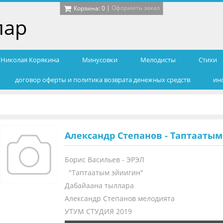
|
Оформить заказ
Корзина:
0
лар
т Николая Корякина
Минусовки
Мелодисты
Cтихи
договор оферты и политика возврата денежных средств
ин
Александр Степанов - Таптааты
Борис Васильев - ЭРЭЛ
"Таптаатым эйиигин"
Дабайаана тыллара
Александр Степанов мелодията
УТУМ СТУДИЯ 2019