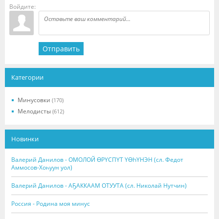
Войдите:
Отправить
Категории
Минусовки
(170)
Мелодисты
(612)
Новинки
Валерий Данилов - ОМОЛОЙ ӨРҮСПҮТ ҮӨҺҮНЭН (сл. Федот
Аммосов-Хоһуун уол)
Валерий Данилов - АҔАККААМ ОТУУТА (сл. Николай Нутчин)
Россия - Родина моя минус