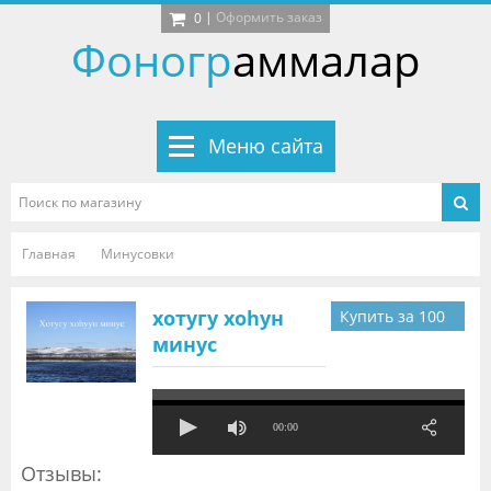
|
Оформить заказ
0
Фоногр
аммалар
Меню сайта
Главная
Минусовки
хотугу хоhун
Купить за
100
минус
руб
00:00
Отзывы: