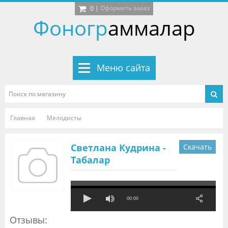
|
Оформить заказ
0
Фоногр
аммалар
Меню сайта
Главная
Мелодисты
Светлана Кудрина -
Скачать
Табалар
00:00
Отзывы: