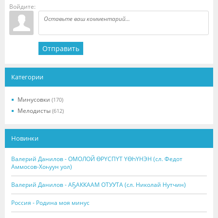
Войдите:
Отправить
Категории
Минусовки
(170)
Мелодисты
(612)
Новинки
Валерий Данилов - ОМОЛОЙ ӨРҮСПҮТ ҮӨҺҮНЭН (сл. Федот
Аммосов-Хоһуун уол)
Валерий Данилов - АҔАККААМ ОТУУТА (сл. Николай Нутчин)
Россия - Родина моя минус