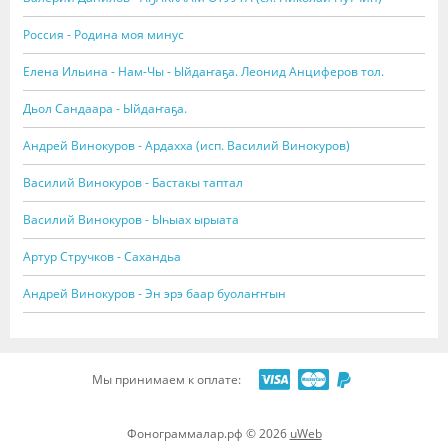
Россия - Родина моя минус
Елена Ильина - Нам-Чы - Ыйдаҥаҕа. Леонид Анциферов тол.
Дьол Сандаара - Ыйдаҥаҕа.
Андрей Винокуров - Ардахха (исп. Василий Винокуров)
Василий Винокуров - Бастакы таптал
Василий Винокуров - Ыһыах ырыата
Артур Стручков - Сахандьа
Андрей Винокуров - Эн эрэ баар буолаҥҥын
Мы принимаем к оплате:
Фонограммалар.рф © 2026
uWeb