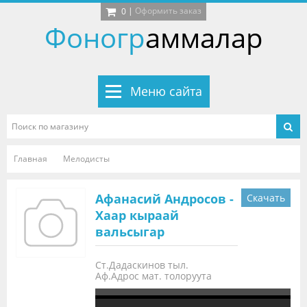
|
Оформить заказ
0
Фоногр
аммалар
Меню сайта
Главная
Мелодисты
Афанасий Андросов -
Скачать
Хаар кыраай
вальсыгар
Ст.Дадаскинов тыл.
Аф.Адрос мат. толоруута