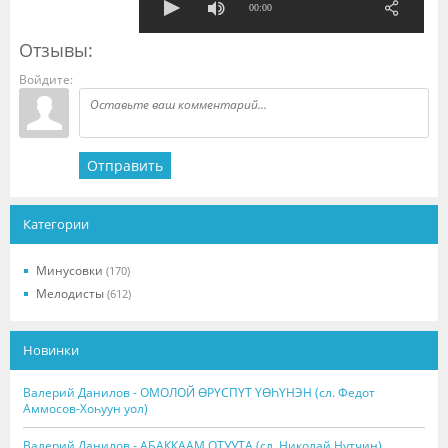
00:00
Отзывы:
Войдите:
Отправить
Категории
Минусовки
(170)
Мелодисты
(612)
Новинки
Валерий Данилов - ОМОЛОЙ ӨРҮСПҮТ ҮӨҺҮНЭН (сл. Федот
Аммосов-Хоһуун уол)
Валерий Данилов - АҔАККААМ ОТУУТА (сл. Николай Нутчин)