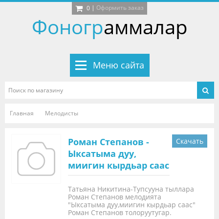
|
Оформить заказ
0
Фоногр
аммалар
Меню сайта
Главная
Мелодисты
Роман Степанов -
Скачать
Ыксатыма дуу,
миигин кырдьар саас
Татьяна Никитина-Тупсууна тыллара
Роман Степанов мелодията
"Ыксатыма дуу,миигин кырдьар саас"
Роман Степанов толоруутугар.