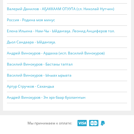
Валерий Данилов - АҔАККААМ ОТУУТА (сл. Николай Нутчин)
Россия - Родина моя минус
Елена Ильина - Нам-Чы - Ыйдаҥаҕа. Леонид Анциферов тол.
Дьол Сандаара - Ыйдаҥаҕа.
Андрей Винокуров - Ардахха (исп. Василий Винокуров)
Василий Винокуров - Бастакы таптал
Василий Винокуров - Ыһыах ырыата
Артур Стручков - Сахандьа
Андрей Винокуров - Эн эрэ баар буолаҥҥын
Мы принимаем к оплате: