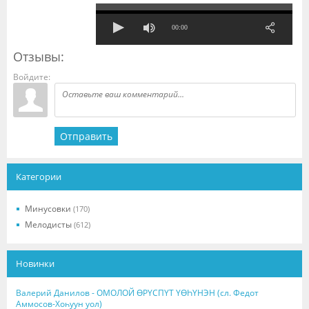
00:00
Отзывы:
Войдите:
Отправить
Категории
Минусовки
(170)
Мелодисты
(612)
Новинки
Валерий Данилов - ОМОЛОЙ ӨРҮСПҮТ ҮӨҺҮНЭН (сл. Федот
Аммосов-Хоһуун уол)