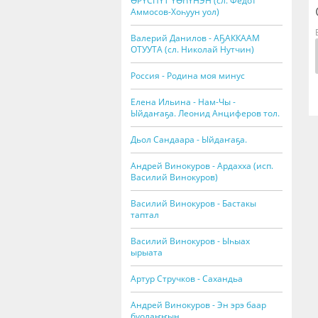
ӨРҮСПҮТ ҮӨҺҮНЭН (сл. Федот
Аммосов-Хоһуун уол)
Валерий Данилов - АҔАККААМ
ОТУУТА (сл. Николай Нутчин)
Россия - Родина моя минус
Елена Ильина - Нам-Чы -
Ыйдаҥаҕа. Леонид Анциферов тол.
Дьол Сандаара - Ыйдаҥаҕа.
Андрей Винокуров - Ардахха (исп.
Василий Винокуров)
Василий Винокуров - Бастакы
таптал
Василий Винокуров - Ыһыах
ырыата
Артур Стручков - Сахандьа
Андрей Винокуров - Эн эрэ баар
буолаҥҥын