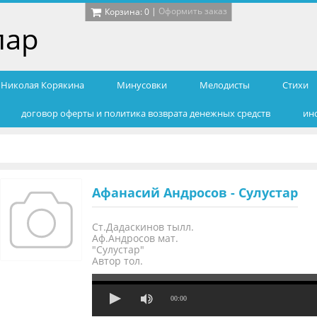
|
Оформить заказ
Корзина:
0
лар
т Николая Корякина
Минусовки
Мелодисты
Cтихи
договор оферты и политика возврата денежных средств
ин
Афанасий Андросов - Сулустар
Ст.Дадаскинов тылл.
Аф.Андросов мат.
"Сулустар"
Автор тол.
00:00