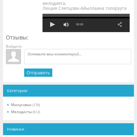
мелодията,
Люция Слепцова-Айыллаана толоруута
00:00
Отзывы:
Войдите:
Отправить
Категории
Минусовки
(170)
Мелодисты
(612)
Новинки