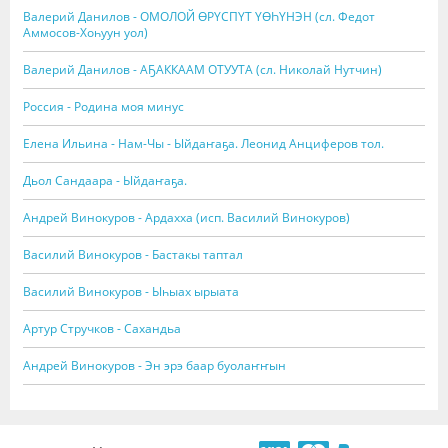
Валерий Данилов - ОМОЛОЙ ӨРҮСПҮТ ҮӨҺҮНЭН (сл. Федот
Аммосов-Хоһуун уол)
Валерий Данилов - АҔАККААМ ОТУУТА (сл. Николай Нутчин)
Россия - Родина моя минус
Елена Ильина - Нам-Чы - Ыйдаҥаҕа. Леонид Анциферов тол.
Дьол Сандаара - Ыйдаҥаҕа.
Андрей Винокуров - Ардахха (исп. Василий Винокуров)
Василий Винокуров - Бастакы таптал
Василий Винокуров - Ыһыах ырыата
Артур Стручков - Сахандьа
Андрей Винокуров - Эн эрэ баар буолаҥҥын