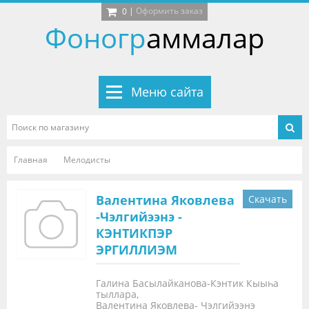
|
Оформить заказ
0
Фоногр
аммалар
Меню сайта
Главная
Мелодисты
Валентина Яковлева
Скачать
-Чэлгийээнэ -
КЭНТИКПЭР
ЭРГИЛЛИЭМ
Галина Басылайканова-Кэнтик Кыыһа
тыллара,
Валентина Яковлева- Чэлгийээнэ