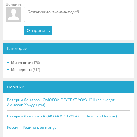
Войдите:
Отправить
Категории
Минусовки
(170)
Мелодисты
(612)
Новинки
Валерий Данилов - ОМОЛОЙ ӨРҮСПҮТ ҮӨҺҮНЭН (сл. Федот
Аммосов-Хоһуун уол)
Валерий Данилов - АҔАККААМ ОТУУТА (сл. Николай Нутчин)
Россия - Родина моя минус