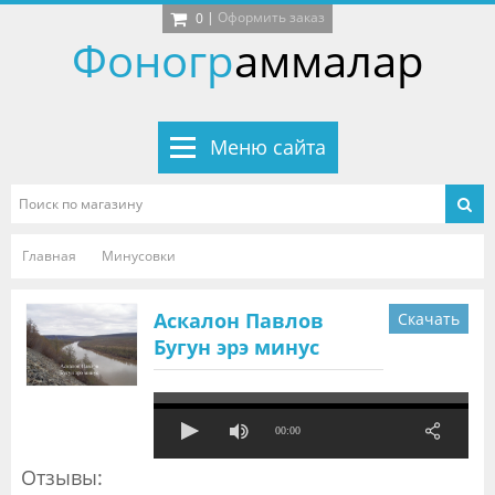
|
Оформить заказ
0
Фоногр
аммалар
Меню сайта
Главная
Минусовки
Аскалон Павлов
Скачать
Бугун эрэ минус
00:00
Отзывы: