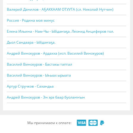
Валерий Данилов - АҔАККААМ ОТУУТА (сл. Николай Нутчин)
Россия - Родина моя минус
Елена Ильина - Нам-Чы - Ыйдаҥаҕа. Леонид Анциферов тол.
Дьол Сандаара - Ыйдаҥаҕа.
Андрей Винокуров - Ардахха (исп. Василий Винокуров)
Василий Винокуров - Бастакы таптал
Василий Винокуров - Ыһыах ырыата
Артур Стручков - Сахандьа
Андрей Винокуров - Эн эрэ баар буолаҥҥын
Мы принимаем к оплате: