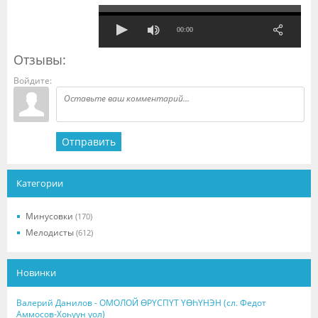
00:00
Отзывы:
Войдите:
Отправить
Категории
Минусовки
(170)
Мелодисты
(612)
Новинки
Валерий Данилов - ОМОЛОЙ ӨРҮСПҮТ ҮӨҺҮНЭН (сл. Федот
Аммосов-Хоһуун уол)