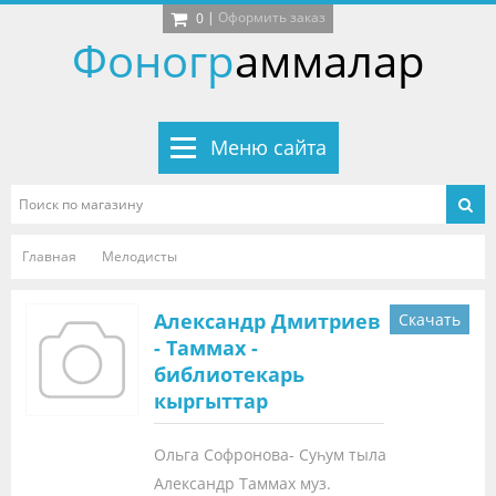
|
Оформить заказ
0
Фоногр
аммалар
Меню сайта
Главная
Мелодисты
Александр Дмитриев
Скачать
- Таммах -
библиотекарь
кыргыттар
Ольга Софронова- Суһум тыла
Александр Таммах муз.