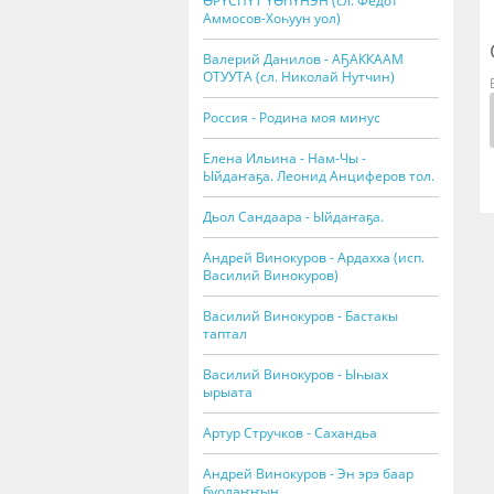
ӨРҮСПҮТ ҮӨҺҮНЭН (сл. Федот
Аммосов-Хоһуун уол)
Валерий Данилов - АҔАККААМ
ОТУУТА (сл. Николай Нутчин)
Россия - Родина моя минус
Елена Ильина - Нам-Чы -
Ыйдаҥаҕа. Леонид Анциферов тол.
Дьол Сандаара - Ыйдаҥаҕа.
Андрей Винокуров - Ардахха (исп.
Василий Винокуров)
Василий Винокуров - Бастакы
таптал
Василий Винокуров - Ыһыах
ырыата
Артур Стручков - Сахандьа
Андрей Винокуров - Эн эрэ баар
буолаҥҥын