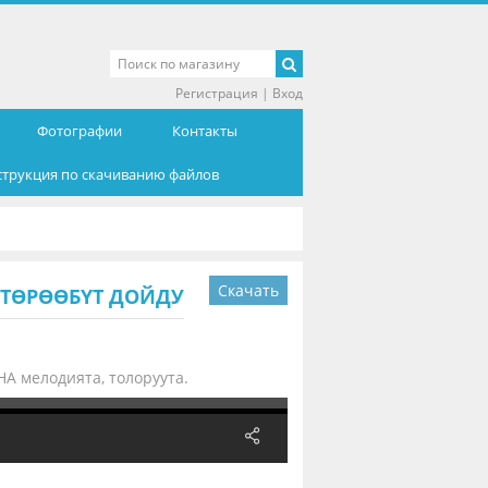
Регистрация
|
Вход
Фотографии
Контакты
струкция по скачиванию файлов
Скачать
 ТӨРӨӨБҮТ ДОЙДУ
 мелодията, толоруута.