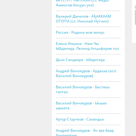
ӨРҮСПҮТ ҮӨҺҮНЭН (сл. Федот
Аммосов-Хоһуун уол)
Валерий Данилов - АҔАККААМ
ОТУУТА (сл. Николай Нутчин)
Россия - Родина моя минус
Елена Ильина - Нам-Чы -
Ыйдаҥаҕа. Леонид Анциферов тол.
Дьол Сандаара - Ыйдаҥаҕа.
Андрей Винокуров - Ардахха (исп.
Василий Винокуров)
Василий Винокуров - Бастакы
таптал
Василий Винокуров - Ыһыах
ырыата
Артур Стручков - Сахандьа
Андрей Винокуров - Эн эрэ баар
буолаҥҥын