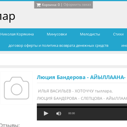
|
Оформить заказ
Корзина:
0
лар
т Николая Корякина
Минусовки
Мелодисты
Cтихи
договор оферты и политика возврата денежных средств
ин
Люция Бандерова - АЙЫЛЛААНА-
ИЛЬЯ ВАСИЛЬЕВ - ХОТОЧЧУ тыллара,
ЛЮЦИЯ БАНДЕРОВА - СЛЕПЦОВА - АЙЫЛЛААНА
00:00
Отзывы: