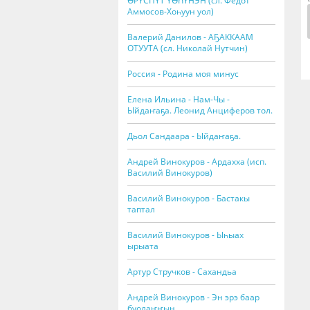
ӨРҮСПҮТ ҮӨҺҮНЭН (сл. Федот
Аммосов-Хоһуун уол)
Валерий Данилов - АҔАККААМ
ОТУУТА (сл. Николай Нутчин)
Россия - Родина моя минус
Елена Ильина - Нам-Чы -
Ыйдаҥаҕа. Леонид Анциферов тол.
Дьол Сандаара - Ыйдаҥаҕа.
Андрей Винокуров - Ардахха (исп.
Василий Винокуров)
Василий Винокуров - Бастакы
таптал
Василий Винокуров - Ыһыах
ырыата
Артур Стручков - Сахандьа
Андрей Винокуров - Эн эрэ баар
буолаҥҥын