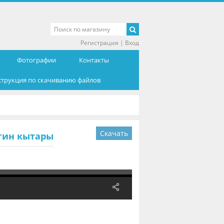
Регистрация
|
Вход
Фотографии
Контакты
струкция по скачиванию файлов
Скачать
гин кытары