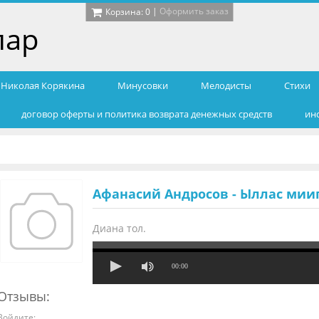
|
Оформить заказ
Корзина:
0
лар
т Николая Корякина
Минусовки
Мелодисты
Cтихи
договор оферты и политика возврата денежных средств
ин
Афанасий Андросов - Ыллас мии
Диана тол.
00:00
Отзывы:
Войдите: