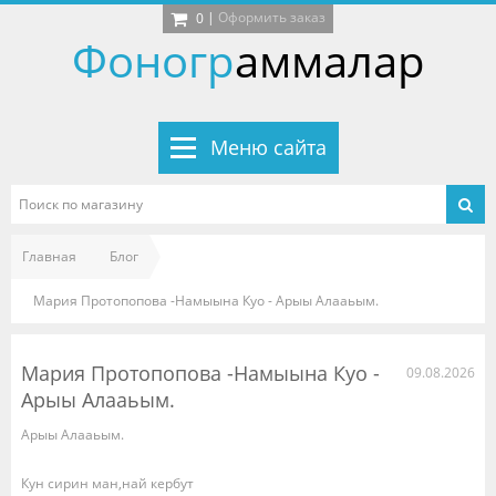
|
Оформить заказ
0
Фоногр
аммалар
Меню сайта
Главная
Блог
Мария Протопопова -Намыына Куо - Арыы Алааьым.
Мария Протопопова -Намыына Куо -
09.08.2026
Арыы Алааьым.
Арыы Алааьым.
Кун сирин ман,най кербут