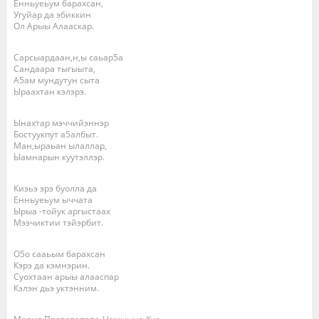
Енньуеьум барахсан,
Угуйар да эбиккин
Ол Арыы Алааскар.
Сарсыардаан,н,ы саьар5а
Сандаара тыгыыта,
А5ам мундутун сыта
Ыраахтан кэлэрэ.
Ынахтар мэччийэннэр
Бостуукпут а5албыт.
Ман,ыраьан ылаллар,
Ыамнарын куутэллэр.
Киэьэ эрэ буолла да
Енньуеьум ыччата
Ырыа -тойук аргыстаах
Мээчиктии тэйэрбит.
О5о сааьым барахсан
Кэрэ да кэмнэрин.
Суохтаан арыы алааспар
Кэлэн дьэ уктэнним.