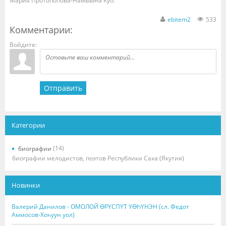
Мария Протопопова-Намыына Куо.
ebitem2
533
Комментарии:
Войдите:
Отправить
Категории
(14)
биографии
биографии мелодистов, поэтов Республики Саха (Якутия)
Новинки
Валерий Данилов - ОМОЛОЙ ӨРҮСПҮТ ҮӨҺҮНЭН (сл. Федот
Аммосов-Хоһуун уол)