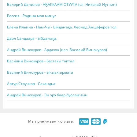
Валерий Данилов - АҔАККААМ ОТУУТА (сл. Николай Нутчин)
Россия - Родина моя минус
Елена Ильина - Нам-Чы - Ыйдаҥаҕа. Леонид Анциферов тол.
Дьол Сандаара - Ыйдаҥаҕа.
Андрей Винокуров - Ардахха (исп. Василий Винокуров)
Василий Винокуров - Бастакы таптал
Василий Винокуров - Ыһыах ырыата
Артур Стручков - Сахандьа
Андрей Винокуров - Эн эрэ баар буолаҥҥын
Мы принимаем к оплате: