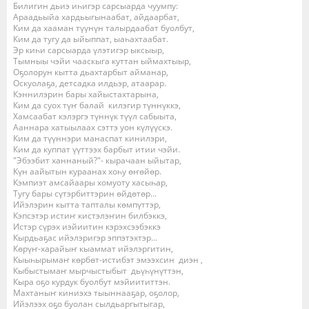
Билигин дьиэ иһигэр сарсыарда чуумпу:
Араадьыйа хардьыгынаабат, айдаарбат,
Ким да хааман түүнүн талырдаабат буолбут,
Ким да тугу да ыйыппат, ыаһахтаабат.
Эр киһи сарсыарда үлэтигэр ыксыыр,
Тымныы чэйи чааскыга куттан ыймахтыыр,
Оҕолорун кытта дьахтарбыт айманар,
Оскуолаҕа, детсадка илдьэр, атаарар.
Кэннилэрин бары хайыстахтарына,
Ким да суох түҥ балай килэгир түннүккэ,
Хамсаабат кэлэргэ түннүк түүл сабыыта,
Ааннара хатыылаах сэттэ уон күлүүскэ.
Ким да түүннэри манаспат кинилэри,
Ким да куппат үүттээх барбыт итии чэйи.
"Эбээбит ханнаный?"- кырачаан ыйытар,
Күн аайытын кураанах хоһу өҥөйөр.
Кэмпиэт амсайаары хомуоту хасыһар,
Тугу бары сүтэрбиттэрин өйдөтөр...
Ийэлэрин кытта тапталы көмпүттэр,
Кэпсэтэр истиҥ кистэлэҥин билбэккэ,
Истэр сүрэх иэйиитин кэрэхсээбэккэ
Кырдьаҕас ийэлэригэр эппэтэхтэр...
Көрүҥ-харайыҥ кыаммат ийэлэргитин,
Кыыһырымаҥ көрбөт-истибэт эмээхсин диэн ,
Кыбыстымаҥ мырчыстыбыт дьүһүнүттэн,
Кыра оҕо курдук буолбут мэйиититтэн.
Махтаныҥ киниэхэ тыыннааҕар, оҕолор,
Ийэлээх оҕо буолан сылдьаргытыгар,