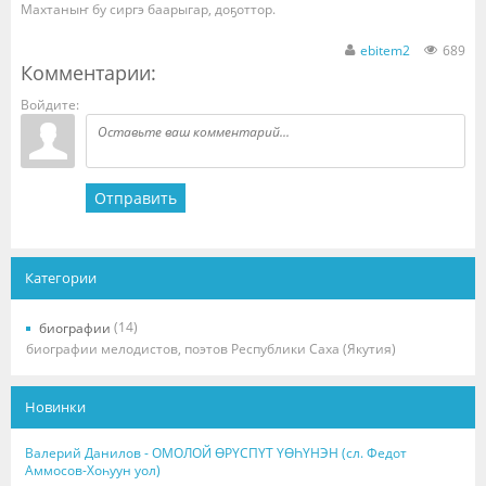
Махтаныҥ бу сиргэ баарыгар, доҕоттор.
ebitem2
689
Комментарии:
Войдите:
Отправить
Категории
(14)
биографии
биографии мелодистов, поэтов Республики Саха (Якутия)
Новинки
Валерий Данилов - ОМОЛОЙ ӨРҮСПҮТ ҮӨҺҮНЭН (сл. Федот
Аммосов-Хоһуун уол)