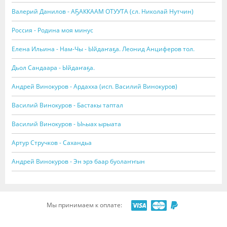
Валерий Данилов - АҔАККААМ ОТУУТА (сл. Николай Нутчин)
Россия - Родина моя минус
Елена Ильина - Нам-Чы - Ыйдаҥаҕа. Леонид Анциферов тол.
Дьол Сандаара - Ыйдаҥаҕа.
Андрей Винокуров - Ардахха (исп. Василий Винокуров)
Василий Винокуров - Бастакы таптал
Василий Винокуров - Ыһыах ырыата
Артур Стручков - Сахандьа
Андрей Винокуров - Эн эрэ баар буолаҥҥын
Мы принимаем к оплате: