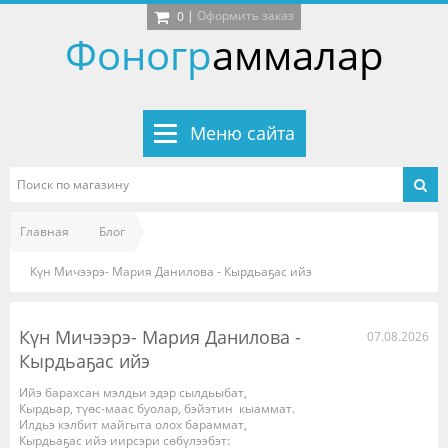
|
Оформить заказ
0
Фоногр
аммалар
Меню сайта
Главная
Блог
Күн Мичээрэ- Мария Данилова - Кырдьаҕас ийэ
Күн Мичээрэ- Мария Данилова -
07.08.2026
Кырдьаҕас ийэ
Ийэ барахсан мэлдьи эдэр сылдьыбат,
Кырдьар, түөс-маас буолар, бэйэтин кыаммат.
Илдьэ кэлбит майгыта олох бараммат,
Кырдьаҕас ийэ иирсэри сөбүлээбэт: