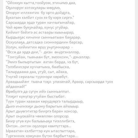
"Ойоххун кытта,тоойуом, этиһимэ даа,
Оҕолоруҥ котокулары мөҕүмэ,
Олоруҥ иллээхтик бу орто дойдуга,
Букатын кэлбит суох ээ бу кэрэ сиргэ."
Сарсыарда эрдэ туран хаччыгынайар,
Чэй өрөн букунайар, күнүс утуйар.
Кийиит бэйэтэ ас астаары кыыһырар,
Кырдьаҕас киһини сынньатыан баҕарар.
Оскуолаҕа, детсадка сиэннэрдиин барсар,
Уолун, кийиитин өрүү уһугуннарар -
"Өссө да эрдэ дии,"- диэн өһүргэнэллэр,
"Тоҥсуйан, тыаһаан бүт, эмээхсин,"- дэһэллэр.
"Эмиэ былыргытын ахтан барда, чэ бүт,
Тэлэбиисэри куччатыма, баабыска,
Талырдаама даа, утуй, сыт, айака,
Үчүгэй сериалы түүннэри көрөбүт.
Араадьыйаҥ тыаһа тоҕо улаханай, Араар, сарсыарда туох
айдаанай!"
Өрөбүлгэ да сүгүн ийэ сынньаппат.
Үлэҕит күнүгэр утуйан быстыбат.
Түүн туран хааман көрүдүөргэ талырдыыр,
Дьиэ иһинээҕи дьону барытын аймыыр.
Арыт дьүөгэтигэр бииргэ баран хонсор,
Арыт оһуокайга чөкөллөн олорсор.
Биир үтүө күн балыыһаҕа тиэллибитэ,
Онтон...онтон оҕолоро көмпүттэрэ...
Ыраахтан кэлбиттэр күн ытаспыттара,
Түргэнник хомунан бүтэн барбыттара...