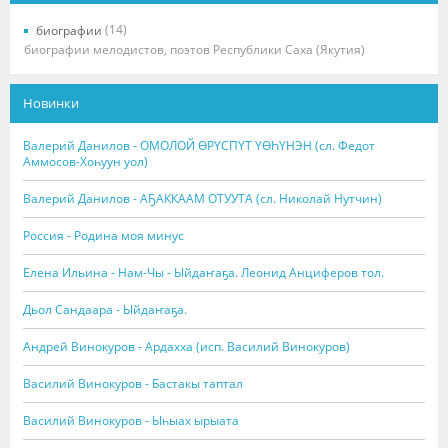
(14)
биографии
биографии мелодистов, поэтов Республики Саха (Якутия)
Новинки
Валерий Данилов - ОМОЛОЙ ӨРҮСПҮТ ҮӨҺҮНЭН (сл. Федот
Аммосов-Хоһуун уол)
Валерий Данилов - АҔАККААМ ОТУУТА (сл. Николай Нутчин)
Россия - Родина моя минус
Елена Ильина - Нам-Чы - Ыйдаҥаҕа. Леонид Анциферов тол.
Дьол Сандаара - Ыйдаҥаҕа.
Андрей Винокуров - Ардахха (исп. Василий Винокуров)
Василий Винокуров - Бастакы таптал
Василий Винокуров - Ыһыах ырыата