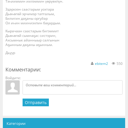
Тэһииммин иилэммин үөрүөхпүн.
Эдэркээн саастарым уохтара
Дьөһөгөй эрчимэр тапталым,
Билигин даҕаны оргуйар
Ол иһин мииниэхпин баҕардым.
Кырачаан саастарым бигэммит
Дьөһөгөй сымнаҕас систэрин,
Ахсымнык айанныыр салгынын
Аҕынным даҕаны аҕынным.
Дьуур
ebitem2
550
Комментарии:
Войдите:
Отправить
Категории