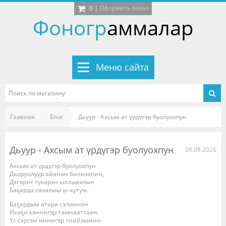
|
Оформить заказ
0
Фоногр
аммалар
Меню сайта
Главная
Блог
Дьуур - Ахсым ат үрдүгэр буолуохпун
Дьуур - Ахсым ат үрдүгэр буолуохпун
08.08.2026
Ахсым ат үрдүгэр буолуохпун
Дьоруолуур айанан билиэхпин,
Дэгэрэҥ түһэрэн ыллыахпын
Баҕарда сахалыы үс кутум.
Баҕардым атара сэлиинэн
Иһэҕи кэннигэр тамнааттаан,
Үс сэргэм иннигэр тиийэммин